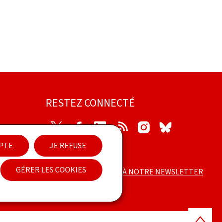
RESTEZ CONNECTÉ
Twitter
Facebook
LinkedIn
RSS
Instagram
Bluesky
EPTE
JE REFUSE
ilité
GÉRER LES COOKIES
ABONNEZ-VOUS À NOTRE NEWSLETTER
Haut