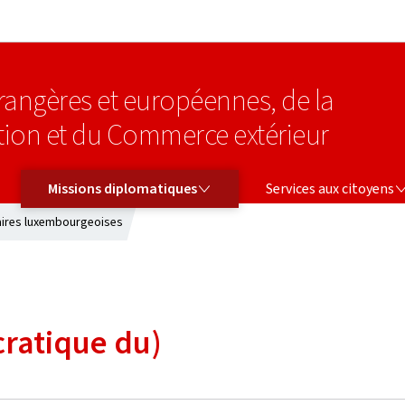
Aller au menu principal
Aller au contenu
étrangères et européennes, de la
tion et du Commerce extérieur
MISSIONS DIPLOMATIQUES
SERVICES AUX CITOYENS
Missions diplomatiques
Services aux citoyens
aires luxembourgeoises
ratique du)