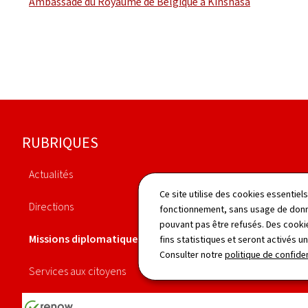
Ambassade du Royaume de Belgique à Kinshasa
Pied
RUBRIQUES
de
Actualités
page
Agenda
Ce site utilise des cookies essentie
Directions
fonctionnement, sans usage de donné
Publications
pouvant pas être refusés. Des cookie
Missions diplomatiques
fins statistiques et seront activés u
Démarches
Consulter notre
politique de confiden
Services aux citoyens