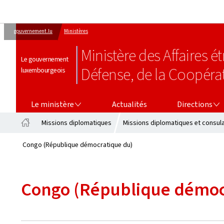
gouvernement.lu
Ministères
Ministère des Affaires 
Le gouvernement
Défense, de la Coopéra
luxembourgeois
LE MINISTÈRE
DIRECTIONS
Le ministère
Actualités
Directions
Missions diplomatiques
Missions diplomatiques et consul
Accueil
Congo (République démocratique du)
Congo (République démoc