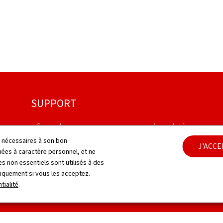
SUPPORT
Contact
Aspects légaux
ls nécessaires à son bon
J'ACC
Plan du site
Déclaration d'accessib
es à caractère personnel, et ne
s non essentiels sont utilisés à des
À propos du site
Gestion des cookies
niquement si vous les acceptez.
tialité
.