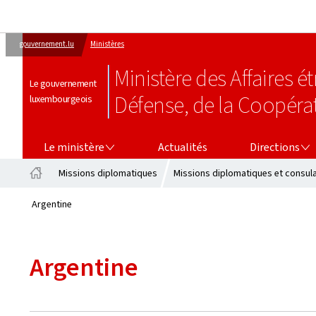
gouvernement.lu
Ministères
Ministère des Affaires 
Le gouvernement
Défense, de la Coopéra
luxembourgeois
LE MINISTÈRE
DIRECTIONS
Le ministère
Actualités
Directions
Missions diplomatiques
Missions diplomatiques et consul
Accueil
Argentine
Argentine