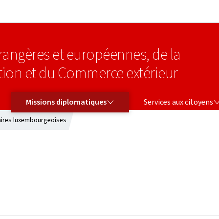
Aller au menu principal
Aller au contenu
étrangères et européennes, de la
tion et du Commerce extérieur
MISSIONS DIPLOMATIQUES
SERVICES AUX CITOYENS
Missions diplomatiques
Services aux citoyens
aires luxembourgeoises