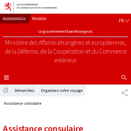
Aller au menu principal
Aller au contenu
FR
gouvernement.lu
Ministères
FR
Le gouvernement luxembourgeois
Ministère des Affaires étrangères et européennes,
de la Défense, de la Coopération et du Commerce
extérieur
AFFICHER
MENU
PRINCIPAL
Démarches
Organisez votre voyage
PA
Accueil
Assistance consulaire
Assistance consulaire