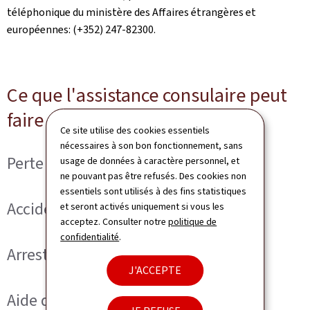
téléphonique du ministère des Affaires étrangères et
européennes: (+352) 247-82300.
Ce que l'assistance consulaire peut
faire pour vous
Ce site utilise des cookies essentiels
nécessaires à son bon fonctionnement, sans
Perte ou vol de document
usage de données à caractère personnel, et
ne pouvant pas être refusés. Des cookies non
essentiels sont utilisés à des fins statistiques
Accident ou maladie grave
et seront activés uniquement si vous les
acceptez. Consulter notre
politique de
confidentialité
.
Arrestation ou incarcération
J'ACCEPTE
Aide d'urgence