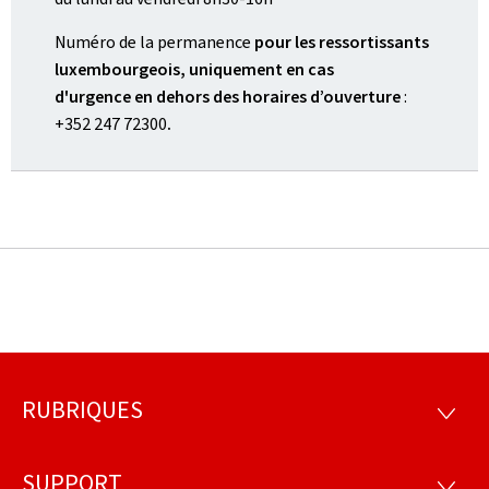
Numéro de la permanence
pour les
ressortissants
luxembourgeois, uniquement en cas
d'urgence en dehors des horaires d’ouverture
:
+352 247 72300
.
RUBRIQUES
Pied
RUBRI
de
SUPPORT
SUPP