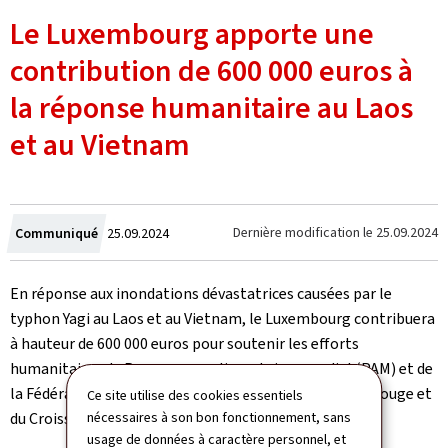
Le Luxembourg apporte une
contribution de 600 000 euros à
la réponse humanitaire au Laos
et au Vietnam
Crée
Dernière modification le
25.09.2024
Communiqué
25.09.2024
le
En réponse aux inondations dévastatrices causées par le
typhon Yagi au Laos et au Vietnam, le Luxembourg contribuera
à hauteur de 600 000 euros pour soutenir les efforts
humanitaires du Programme alimentaire mondial (PAM) et de
la Fédération internationale des sociétés de la Croix-Rouge et
Ce site utilise des cookies essentiels
nécessaires à son bon fonctionnement, sans
du Croissant-Rouge (FICR) dans les deux pays.
usage de données à caractère personnel, et