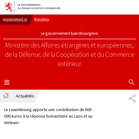
Aller au menu principal
Aller au contenu
gouvernement.lu
Ministères
Le gouvernement luxembourgeois
Ministère des Affaires étrangères et européennes,
de la Défense, de la Coopération et du Commerce
extérieur
AFFICHER
MENU
PRINCIPAL
Actualités
PA
Accueil
Le Luxembourg apporte une contribution de 600
000 euros à la réponse humanitaire au Laos et au
Vietnam