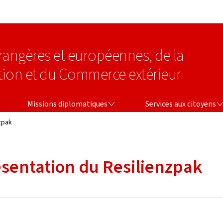
Aller au menu principal
Aller au contenu
étrangères et européennes, de la
tion et du Commerce extérieur
MISSIONS DIPLOMATIQUES
SERVICES AUX CITOYENS
Missions diplomatiques
Services aux citoyens
zpak
sentation du Resilienzpak