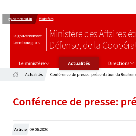
gouvernement.lu
Ministères
Ministère des Affaires 
Le gouvernement
Défense, de la Coopéra
luxembourgeois
LE MINISTÈRE
DIRECTIONS
Le ministère
Actualités
Directions
Actualités
Conférence de presse: présentation du Resilien
Accueil
Conférence de presse: pré
Crée
Article
09.06.2026