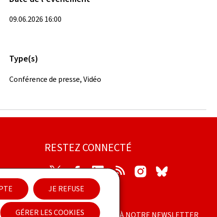
09.06.2026 16:00
Type(s)
Conférence de presse, Vidéo
RESTEZ CONNECTÉ
Twitter
Facebook
LinkedIn
RSS
Instagram
Bluesky
EPTE
JE REFUSE
ilité
GÉRER LES COOKIES
ABONNEZ-VOUS À NOTRE NEWSLETTER