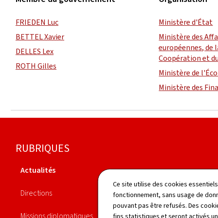
FRIEDEN Luc
Ministère d'État
BETTEL Xavier
Ministère des Aff
européennes, de l
DELLES Lex
Coopération et d
ROTH Gilles
Ministère de l'É
Ministère des Fin
Pied
RUBRIQUES
de
Actualités
page
Agenda
Ce site utilise des cookies essentie
Directions
fonctionnement, sans usage de donné
Publications
pouvant pas être refusés. Des cookie
Missions diplomatiques
fins statistiques et seront activés u