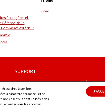
Thème
Vidéo
aires étrangères et
a Défense, de la
u Commerce extérieur
conomie
ances
SUPPORT
Contact
Aspects légaux
ls nécessaires à son bon
J'ACC
Plan du site
Déclaration d'accessib
es à caractère personnel, et ne
s non essentiels sont utilisés à des
À propos du site
Gestion des cookies
niquement si vous les acceptez.