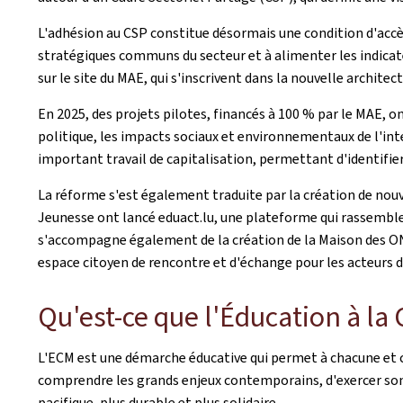
L'adhésion au CSP constitue désormais une condition d'acc
stratégiques communs du secteur et à alimenter les indicat
sur le site du MAE, qui s'inscrivent dans la nouvelle archite
En 2025, des projets pilotes, financés à 100 % par le MAE,
politique, les impacts sociaux et environnementaux de l'inte
important travail de capitalisation, permettant d'identifie
La réforme s'est également traduite par la création de nouve
Jeunesse ont lancé eduact.lu, une plateforme qui rassemble
s'accompagne également de la création de la Maison des ONG
espace citoyen de rencontre et d'échange pour les acteurs du
Qu'est-ce que l'Éducation à l
L'ECM est une démarche éducative qui permet à chacune et ch
comprendre les grands enjeux contemporains, d'exercer son es
pacifique, plus durable et plus solidaire.