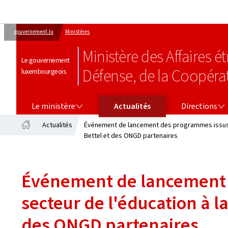
gouvernement.lu
Ministères
Ministère des Affaires 
Le gouvernement
Défense, de la Coopéra
luxembourgeois
LE MINISTÈRE
DIRECTIONS
Le ministère
Actualités
Directions
Actualités
Événement de lancement des programmes issus de
Accueil
Bettel et des ONGD partenaires
Événement de lancement 
secteur de l'éducation à l
des ONGD partenaires