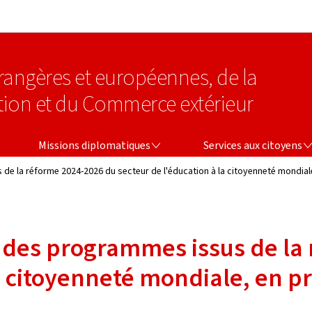
Aller au menu principal
Aller au contenu
étrangères et européennes, de la
tion et du Commerce extérieur
MISSIONS DIPLOMATIQUES
SERVICES AUX CITOYENS
Missions diplomatiques
Services aux citoyens
 la réforme 2024-2026 du secteur de l'éducation à la citoyenneté mondiale
des programmes issus de la 
a citoyenneté mondiale, en pr