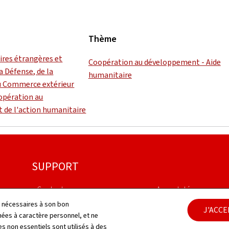
Thème
aires étrangères et
Coopération au développement - Aide
a Défense, de la
humanitaire
u Commerce extérieur
oopération au
 de l'action humanitaire
SUPPORT
Contact
Aspects légaux
ls nécessaires à son bon
J'ACC
Plan du site
Déclaration d'accessib
es à caractère personnel, et ne
s non essentiels sont utilisés à des