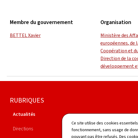
Membre du gouvernement
Organisation
BETTEL Xavier
Ministère des Aff
européennes, de l
Coopération et d
Direction de la c
développement et
Pied
RUBRIQUES
de
Actualités
page
Agenda
Ce site utilise des cookies essentie
Directions
fonctionnement, sans usage de donné
Publications
pouvant pas être refusés. Des cookie