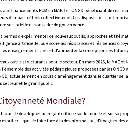
ès aux financements ECM du MAE. Les ONGD bénéficiant de ces fina
eurs d'impact définis collectivement. Ces dispositions sont repris
cture sectorielle et son cadre de gouvernance.
 ont permis d'expérimenter de nouveaux outils, approches et théma
lligence artificielle, ou encore les résistances et résiliences cito
r les enseignements tirés et d'alimenter la conception des futurs 
aux outils structurants pour le secteur. En mars 2026, le MAE et le
 l'ensemble des activités pédagogiques proposées par les ONGD ag
D, actuellement en cours d'aménagement dans le quartier de la Gar
 secteur et le grand public.
a Citoyenneté Mondiale?
acun de développer un regard critique sur le monde et sur sa propr
prit critique, de faire face à la désinformation, d'imaginer des a