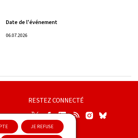
Date de l'événement
06.07.2026
RESTEZ CONNECTÉ
Twitter
Facebook
LinkedIn
RSS
Instagram
Bluesky
EPTE
JE REFUSE
ilité