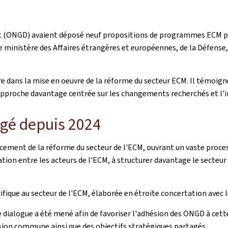
ONGD) avaient déposé neuf propositions de programmes ECM pour 
 ministère des Affaires étrangères et européennes, de la Défense
ans la mise en oeuvre de la réforme du secteur ECM. Il témoigne 
approche davantage centrée sur les changements recherchés et l'
gé depuis 2024
ncement de la réforme du secteur de l'ECM, ouvrant un vaste proce
ation entre les acteurs de l'ECM, à structurer davantage le secteur
cifique au secteur de l'ECM, élaborée en étroite concertation avec
 dialogue a été mené afin de favoriser l'adhésion des ONGD à cet
vision commune ainsi que des objectifs stratégiques partagés.