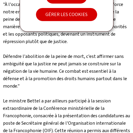
"À l'occasion de ce congrès, nous avons réaffirmé avec force
notre engagement commun en faveur de l'abolition de la
GÉRER LES COOKIES
peine de mort. Trop souvent, la peine de mort frappe de
manière disproportionnée les plus vulnérables, les minorités
et les opposants politiques, devenant un instrument de
répression plutôt que de justice.
Défendre l'abolition de la peine de mort, c'est affirmer sans
ambiguïté que la justice ne peut jamais se construire sur la
négation de la vie humaine. Ce combat est essentiel à la
défense et à la promotion des droits humains partout dans le
monde."
Le ministre Bettel a par ailleurs participé à la session
extraordinaire de la Conférence ministérielle de la
Francophonie, consacrée à la présentation des candidatures au
poste de Secrétaire général de l'Organisation internationale
de la Francophonie (OIF). Cette réunion a permis aux différents