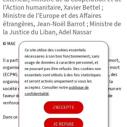
l'Action humanitaire, Xavier Bettel ;
Ministre de l'Europe et des Affaires
étrangères, Jean-Noël Barrot ; Ministre de
la Justice du Liban, Adel Nassar
© MAE
Ce site utilise des cookies essentiels
nécessaires à son bon fonctionnement, sans
Il a participé au 9e Congrès mondial contre la peine de mort,
usage de données à caractère personnel, et
organisé par l'association Ensemble contre la peine de mort
ne pouvant pas être refusés. Des cookies non
(ECPM). Ce congrès a réuni des responsables politiques, des
essentiels sont utilisés à des fins statistiques
organisations internationales et des représentants de la
et seront activés uniquement si vous les
acceptez. Consulter notre
politique de
société civile afin de réaffirmer leur engagement commun en
confidentialité
.
faveur de l'abolition universelle de la peine de mort et de
renforcer la coopération internationale en ce sens.
J'ACCEPTE
Dans ce cadre, le ministre Bettel a déclaré :
JE REFUSE