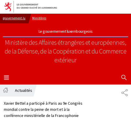
Aller au menu principal
Aller au contenu
gouvernement.lu
Ministères
Le gouvernement luxembourgeois
Ministère des Affaires étrangères et européennes,
de la Défense, de la Coopération et du Commerce
extérieur
AFFICHER
MENU
PRINCIPAL
Actualités
PA
Accueil
Xavier Bettel a participé à Paris au 9e Congrès
mondial contre la peine de mort et à la
conférence ministérielle de la Francophonie