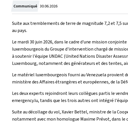
Crée
Communiqué
30.06.2026
le
Suite aux tremblements de terre de magnitude 7,2 et 7,5 su
au pays.
Le mardi 30 juin 2026, dans le cadre d'une mission conjointe
luxembourgeois du Groupe d'intervention chargé de mission
à soutenir l'équipe UNDAC (United Nations Disaster Assess
Luxembourg, notamment des générateurs et des tentes, ainsi
Le matériel luxembourgeois fourni au Venezuela provient d
ministère des Affaires étrangères et européennes, de la Dé
Les deux experts rejoindront leurs collègues partis le vend
emergency.lu, tandis que les trois autres ont intégré l'équ
Suite au décollage du vol, Xavier Bettel, ministre de la Coop
notamment avec mon homologue Maxime Prévot, dans le cadre