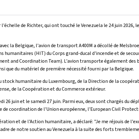
r l'échelle de Richter, qui ont touché le Venezuela le 24 juin 202
 avec la Belgique, l'avion de transport A400M a décollé de Melsbro
s humanitaires (HIT) du Corps grand-ducal d'incendie et de secou
ment and Coordination Team). L'avion transporte également des bi
 que du matériel de première nécessité fourni par la Belgique.
u stock humanitaire du Luxembourg, de la Direction de la coopéra
fense, de la Coopération et du Commerce extérieur.
redi 26 juin et le samedi 27 juin. Parmi eux, deux sont chargés du
ipe de coordination de l'Union européenne, l'European Civil Protec
ération et de l'Action humanitaire, a déclaré: "Je me réjouis de l'
 de notre soutien au Venezuela à la suite des forts tremblement