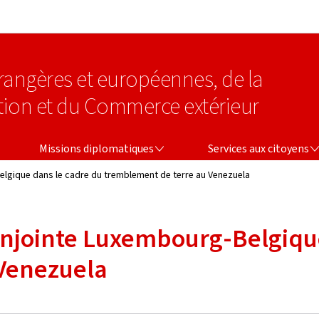
Aller au menu principal
Aller au contenu
étrangères et européennes, de la
tion et du Commerce extérieur
MISSIONS DIPLOMATIQUES
SERVICES AUX CITOYENS
Missions diplomatiques
Services aux citoyens
lgique dans le cadre du tremblement de terre au Venezuela
onjointe Luxembourg-Belgiqu
Venezuela