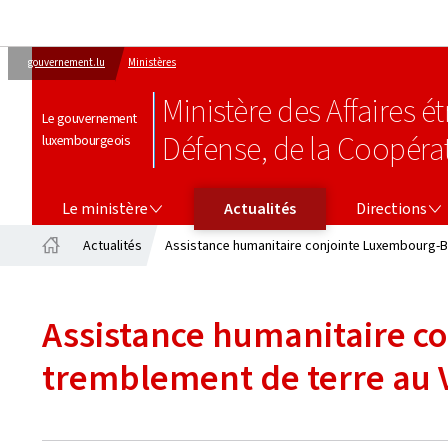
gouvernement.lu
Ministères
Ministère des Affaires 
Le gouvernement
Défense, de la Coopéra
luxembourgeois
LE MINISTÈRE
DIRECTIONS
Le ministère
Actualités
Directions
Actualités
Assistance humanitaire conjointe Luxembourg-Be
Accueil
Assistance humanitaire c
tremblement de terre au 