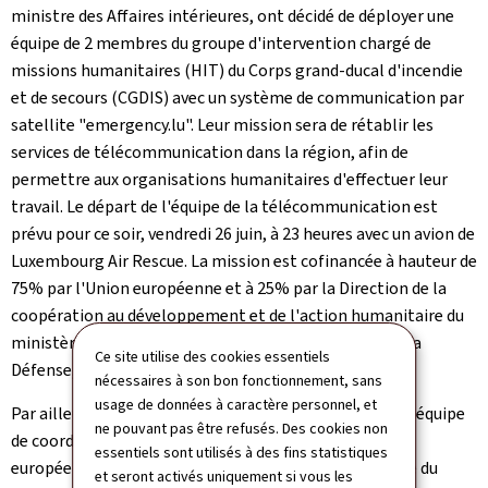
ministre des Affaires intérieures, ont décidé de déployer une
équipe de 2 membres du groupe d'intervention chargé de
missions humanitaires (HIT) du Corps grand-ducal d'incendie
et de secours (CGDIS) avec un système de communication par
satellite "
emergency.lu
". Leur mission sera de rétablir les
services de télécommunication dans la région, afin de
permettre aux organisations humanitaires d'effectuer leur
travail. Le départ de l'équipe de la télécommunication est
prévu pour ce soir, vendredi 26 juin, à 23 heures avec un avion de
Luxembourg Air Rescue
. La mission est cofinancée à hauteur de
75% par l'Union européenne et à 25% par la Direction de la
coopération au développement et de l'action humanitaire du
ministère des Affaires étrangères et européennes, de la
Ce site utilise des cookies essentiels
Défense, de la Coopération et du Commerce extérieur.
nécessaires à son bon fonctionnement, sans
usage de données à caractère personnel, et
Par ailleurs, trois experts du HIT vont venir renforcer l'équipe
ne pouvant pas être refusés. Des cookies non
de coordination dépêchée sur place par la Commission
essentiels sont utilisés à des fins statistiques
européenne pour supporter l'aide fournie dans le cadre du
et seront activés uniquement si vous les