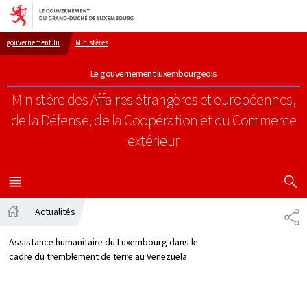
Aller au menu principal
Aller au contenu
gouvernement.lu
Ministères
Le gouvernement luxembourgeois
Ministère des Affaires étrangères et européennes,
de la Défense, de la Coopération et du Commerce
extérieur
AFFICHER
MENU
PRINCIPAL
Actualités
PA
Accueil
Assistance humanitaire du Luxembourg dans le
cadre du tremblement de terre au Venezuela