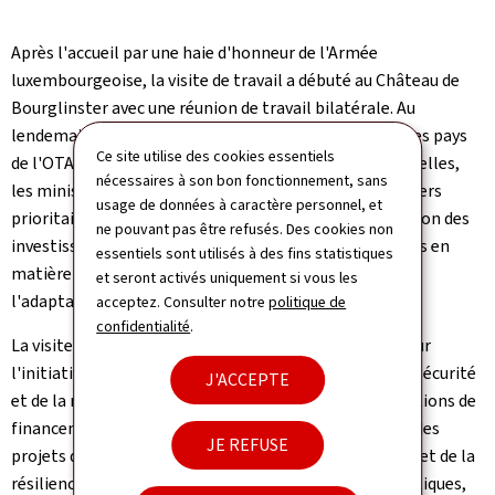
Après l'accueil par une haie d'honneur de l'Armée
luxembourgeoise, la visite de travail a débuté au Château de
Bourglinster avec une réunion de travail bilatérale. Au
lendemain de la réunion des ministres de la Défense des pays
Ce site utilise des cookies essentiels
de l'OTAN et du Ukraine Defence Contact Group à Bruxelles,
nécessaires à son bon fonctionnement, sans
les ministres Backes et McGuinty ont discuté des dossiers
usage de données à caractère personnel, et
prioritaires de l'OTAN, dont notamment l'augmentation des
ne pouvant pas être refusés. Des cookies non
investissements et le rééquilibrage des responsabilités en
essentiels sont utilisés à des fins statistiques
matière de dissuasion et de défense dans le cadre de
et seront activés uniquement si vous les
l'adaptation du modèle des forces de l'OTAN.
acceptez. Consulter notre
politique de
confidentialité
.
La visite a également prêté l'occasion de s'échanger sur
l'initiative commune de la Banque de la défense, de la sécurité
J'ACCEPTE
et de la résilience (DSRB). La DSRB proposera des solutions de
financement avantageuses et durables pour soutenir des
JE REFUSE
projets dans les domaines de la défense, de la sécurité et de la
résilience, et vise à combler les lacunes financières critiques,