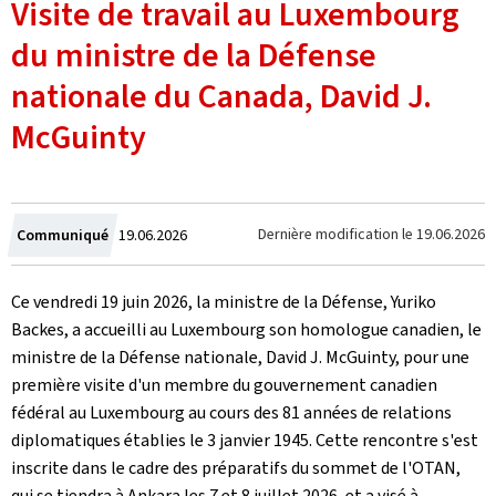
Visite de travail au Luxembourg
du ministre de la Défense
nationale du Canada, David J.
McGuinty
Crée
Dernière modification le
19.06.2026
Communiqué
19.06.2026
le
Ce vendredi 19 juin 2026, la ministre de la Défense, Yuriko
Backes, a accueilli au Luxembourg son homologue canadien, le
ministre de la Défense nationale, David J. McGuinty, pour une
première visite d'un membre du gouvernement canadien
fédéral au Luxembourg au cours des 81 années de relations
diplomatiques établies le 3 janvier 1945. Cette rencontre s'est
inscrite dans le cadre des préparatifs du sommet de l'OTAN,
qui se tiendra à Ankara les 7 et 8 juillet 2026, et a visé à