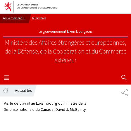
Aller au menu principal
Aller au contenu
gouvernement.lu
Ministères
Le gouvernement luxembourgeois
Ministère des Affaires étrangères et européennes,
de la Défense, de la Coopération et du Commerce
extérieur
AFFICHER
MENU
PRINCIPAL
Actualités
PA
Accueil
Visite de travail au Luxembourg du ministre de la
Défense nationale du Canada, David J. McGuinty