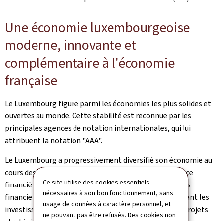
Une économie luxembourgeoise
moderne, innovante et
complémentaire à l'économie
française
Le Luxembourg figure parmi les économies les plus solides et
ouvertes au monde. Cette stabilité est reconnue par les
principales agences de notation internationales, qui lui
attribuent la notation "AAA".
Le Luxembourg a progressivement diversifié son économie au
cours des dernières décennies, tout en restant une place
Ce site utilise des cookies essentiels
financière de premier plan. Il constitue pour les acteurs
nécessaires à son bon fonctionnement, sans
financiers français une plateforme privilégiée, favorisant les
usage de données à caractère personnel, et
investissements transfrontaliers, le financement de projets
ne pouvant pas être refusés. Des cookies non