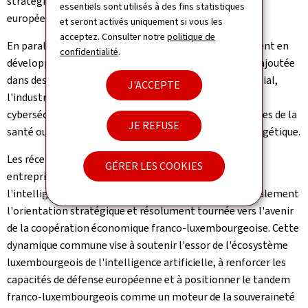
stratégiques et l'intégration des marchés financiers
essentiels sont utilisés à des fins statistiques
européens.
et seront activés uniquement si vous les
acceptez. Consulter notre
politique de
En parallèle, le Luxembourg affirme son positionnement en
confidentialité
.
développant un écosystème dynamique à forte valeur ajoutée
dans des secteurs stratégiques d'avenir tels que le spatial,
J'ACCEPTE
l'industrie de pointe, la logistique, les FinTech, la
cybersécurité, l'intelligence artificielle, les technologies de la
JE REFUSE
santé ou encore des solutions liées à la transition énergétique.
Les récents investissements luxembourgeois dans des
GÉRER LES COOKIES
entreprises françaises actives dans les domaines de
l'intelligence artificielle et de la défense illustrent également
l'orientation stratégique et résolument tournée vers l'avenir
de la coopération économique franco-luxembourgeoise. Cette
dynamique commune vise à soutenir l'essor de l'écosystème
luxembourgeois de l'intelligence artificielle, à renforcer les
capacités de défense européenne et à positionner le tandem
franco-luxembourgeois comme un moteur de la souveraineté