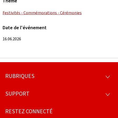
Thème
Festivités - Commémorations - Cérémonies
Date de l'événement
16.06.2026
RUBRIQUES
Pied
RUBRI
de
SUPPORT
SUPP
page
RESTEZ CONNECTÉ