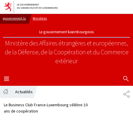
Aller au menu principal
Aller au contenu
gouvernement.lu
Ministères
Le gouvernement luxembourgeois
Ministère des Affaires étrangères et européennes,
de la Défense, de la Coopération et du Commerce
extérieur
AFFICHER
MENU
PRINCIPAL
Actualités
PA
Accueil
Le Business Club France-Luxembourg célèbre 10
ans de coopération