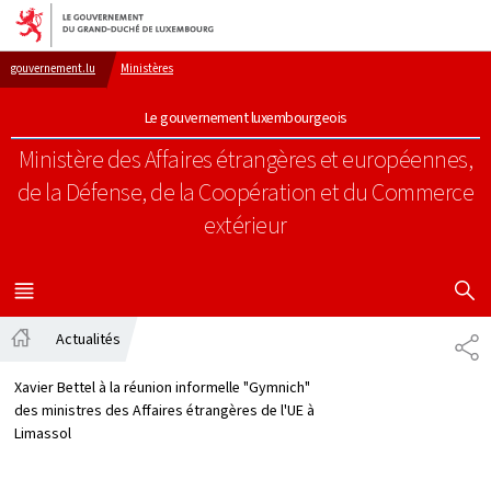
Aller au menu principal
Aller au contenu
gouvernement.lu
Ministères
Le gouvernement luxembourgeois
Ministère des Affaires étrangères et européennes,
de la Défense, de la Coopération et du Commerce
extérieur
AFFICHER
MENU
PRINCIPAL
Actualités
PA
Accueil
Xavier Bettel à la réunion informelle "Gymnich"
des ministres des Affaires étrangères de l'UE à
Limassol