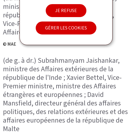
ministre des Affaires étrangères de la
JE REFUSE
république de Lituanie ; Xavier Bettel,
Vice-Premier ministre, ministre des
GÉRER LES COOKIES
Affaires étrangères et européennes
© MAE
(de g. à dr.) Subrahmanyam Jaishankar,
ministre des Affaires extérieures de la
république de l'Inde ; Xavier Bettel, Vice-
Premier ministre, ministre des Affaires
étrangères et européennes ; David
Mansfield, directeur général des affaires
politiques, des relations extérieures et des
affaires européennes de la république de
Malte