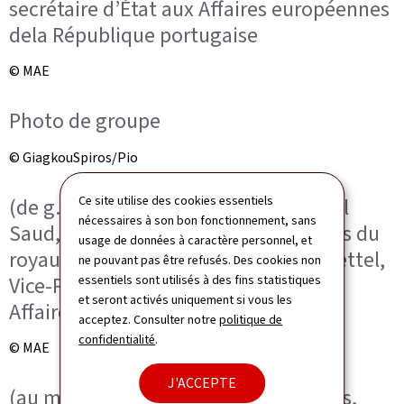
secrétaire d’État aux Affaires européennes
dela République portugaise
© MAE
Photo de groupe
© GiagkouSpiros/Pio
Ce site utilise des cookies essentiels
(de g. à dr.) prince Faisal bin Farhan Al
nécessaires à son bon fonctionnement, sans
Saud, ministre des Affaires étrangères du
usage de données à caractère personnel, et
royaume d’Arabie saoudite ; Xavier Bettel,
ne pouvant pas être refusés. Des cookies non
Vice-Premier ministre, ministre des
essentiels sont utilisés à des fins statistiques
et seront activés uniquement si vous les
Affaires étrangères et européennes
acceptez. Consulter notre
politique de
confidentialité
.
© MAE
J'ACCEPTE
(au milieu, de g. à dr.) Kęstutis Budrys,