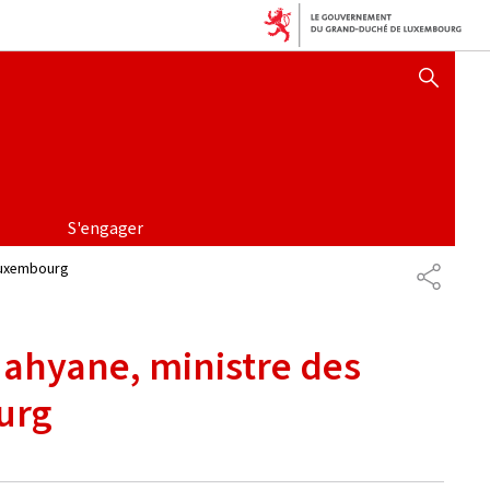
AFFICHER / MASQUER 
S'engager
 Luxembourg
PARTAG
 Nahyane, ministre des
urg