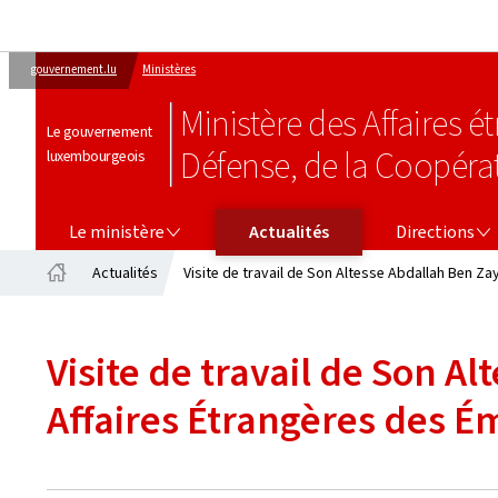
gouvernement.lu
Ministères
Ministère des Affaires 
Le gouvernement
Défense, de la Coopéra
luxembourgeois
LE MINISTÈRE
DIRECTIONS
Le ministère
Actualités
Directions
Actualités
Visite de travail de Son Altesse Abdallah Ben Z
Accueil
Visite de travail de Son A
Affaires Étrangères des É