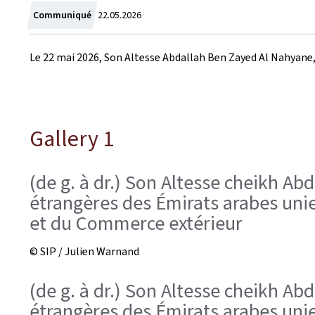
Crée
Communiqué
22.05.2026
le
Le 22 mai 2026, Son Altesse Abdallah Ben Zayed Al Nahyane, 
Gallery 1
(de g. à dr.) Son Altesse cheikh Ab
étrangères des Émirats arabes unies
et du Commerce extérieur
© SIP / Julien Warnand
(de g. à dr.) Son Altesse cheikh Ab
étrangères des Émirats arabes unie