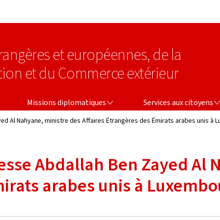
Aller au menu principal
Aller au contenu
étrangères et européennes, de la
tion et du Commerce extérieur
MISSIONS DIPLOMATIQUES
SERVICES AUX CITOYENS
Missions diplomatiques
Services aux citoyens
ayed Al Nahyane, ministre des Affaires Étrangères des Émirats arabes unis à
ltesse Abdallah Ben Zayed Al
mirats arabes unis à Luxembo