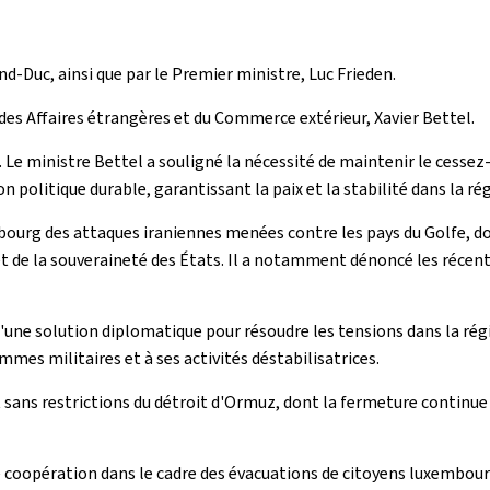
nd-Duc, ainsi que par le Premier ministre, Luc Frieden.
 des Affaires étrangères et du Commerce extérieur, Xavier Bettel.
 Le ministre Bettel a souligné la nécessité de maintenir le cessez
on politique durable, garantissant la paix et la stabilité dans la ré
ourg des attaques iraniennes menées contre les pays du Golfe, dont
et de la souveraineté des États. Il a notamment dénoncé les récen
d'une solution diplomatique pour résoudre les tensions dans la rég
ammes militaires et à ses activités déstabilisatrices.
t sans restrictions du détroit d'Ormuz, dont la fermeture continu
e coopération dans le cadre des évacuations de citoyens luxembour