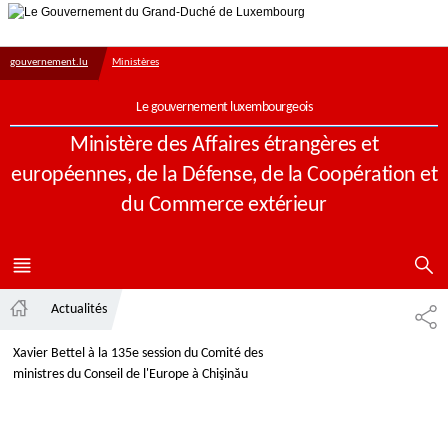
Aller au menu principal
Aller au contenu
gouvernement.lu
Ministères
Le gouvernement luxembourgeois
Ministère des Affaires étrangères et
européennes, de la Défense, de la Coopération et
du Commerce extérieur
AFFICHER 
MENU
PRINCIPAL
Actualités
PA
Accueil
Xavier Bettel à la 135e session du Comité des
ministres du Conseil de l'Europe à Chişinău