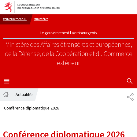
Aller au menu principal
Aller au contenu
gouvernement.lu
Ministères
Le gouvernement luxembourgeois
Ministère des Affaires étrangères et européennes,
de la Défense, de la Coopération et du Commerce
extérieur
AFFICHER
MENU
PRINCIPAL
Actualités
PA
Accueil
Conférence diplomatique 2026
Conférence diplomatique 2026