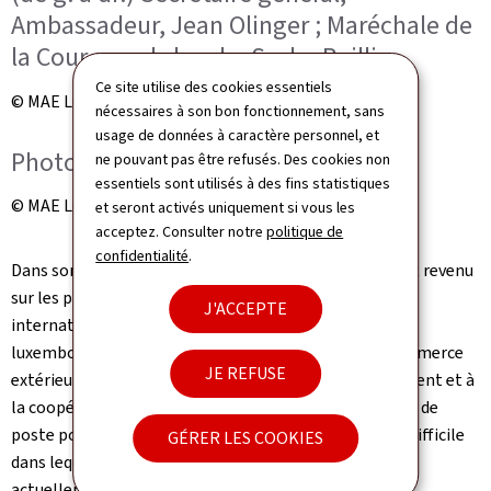
Ambassadeur, Jean Olinger ; Maréchale de
la Cour grand-ducale, Sasha Baillie
Ce site utilise des cookies essentiels
© MAE Luxembourg
nécessaires à son bon fonctionnement, sans
usage de données à caractère personnel, et
Photo de groupe
ne pouvant pas être refusés. Des cookies non
essentiels sont utilisés à des fins statistiques
© MAE Luxembourg
et seront activés uniquement si vous les
acceptez. Consulter notre
politique de
confidentialité
.
Dans son allocution d'ouverture, le ministre Bettel est revenu
sur les principaux sujets d'actualité européenne et
J'ACCEPTE
internationale, sur l'engagement de la diplomatie
luxembourgeoise, ainsi que sur les dossiers liés au commerce
JE REFUSE
extérieur, à la politique de coopération et développement et à
la coopération transfrontalière. Il a remercié les chefs de
poste pour leur engagement, soulignant le contexte difficile
GÉRER LES COOKIES
dans lequel la politique étrangère du Luxembourg est
actuellement mise en oeuvre.