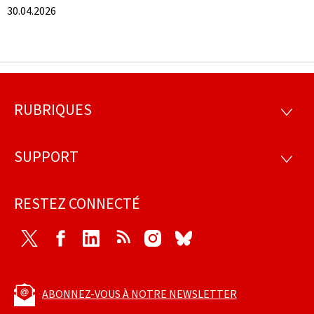
30.04.2026
RUBRIQUES
Pied
RUBRI
de
SUPPORT
SUPP
page
RESTEZ CONNECTÉ
Twitter
Facebook
LinkedIn
RSS
Instagram
Bluesky
ABONNEZ-VOUS À NOTRE NEWSLETTER