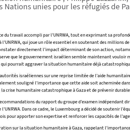
s Nations unies pour les réfugiés de Pa
nce du travail accompli par l'UNRWA, tout en exprimant sa profond
 à l'UNRWA, qui joue un rôle essentiel en soutenant des millions d
de constater directement l'impact déterminant de son action, nota
bserve que le gouvernement israélien semble maintenant vouloir met
qui pourrait aggraver la situation humanitaire déjà catastrophique 
orités israéliennes sur une reprise limitée de l'aide humanitaire à
également souligné l'importance que cette aide soit acheminée dans 
 la crise humanitaire catastrophique à Gaza et de prévenir durabl
 recommandations du rapport du groupe d'examen indépendant dirig
l de l'UNRWA. Dans ce cadre, le Luxembourg a décidé de soutenir l'
pour apporter son expertise et renforcer les capacités de l'age
ation sur la situation humanitaire à Gaza, rappelant l'importance 