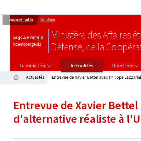
gouvernement.lu
Ministères
Ministère des Affaires 
Le gouvernement
Défense, de la Coopéra
luxembourgeois
LE MINISTÈRE
DIRECTIONS
Le ministère
Actualités
Directions
Actualités
Entrevue de Xavier Bettel avec Philippe Lazzarini:
Accueil
Entrevue de Xavier Bettel 
d'alternative réaliste à l