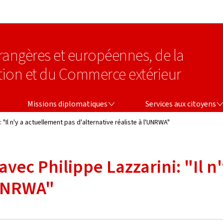
Aller au menu principal
Aller au contenu
étrangères et européennes, de la
tion et du Commerce extérieur
MISSIONS DIPLOMATIQUES
SERVICES AUX CITOYENS
Missions diplomatiques
Services aux citoyens
 "Il n'y a actuellement pas d'alternative réaliste à l'UNRWA"
avec Philippe Lazzarini: "Il 
'UNRWA"