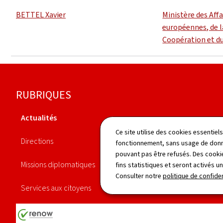
BETTEL Xavier
Ministère des Aff
européennes, de l
Coopération et d
Pied
RUBRIQUES
de
Actualités
page
Agenda
Ce site utilise des cookies essentie
Directions
fonctionnement, sans usage de donné
Publications
pouvant pas être refusés. Des cookie
Missions diplomatiques
fins statistiques et seront activés u
Démarches
Consulter notre
politique de confiden
Services aux citoyens