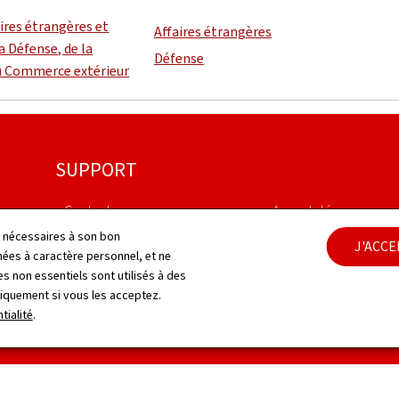
aires étrangères et
Affaires étrangères
a Défense, de la
Défense
u Commerce extérieur
SUPPORT
Contact
Aspects légaux
ls nécessaires à son bon
J'ACC
Plan du site
Déclaration d'accessib
es à caractère personnel, et ne
s non essentiels sont utilisés à des
À propos du site
Gestion des cookies
niquement si vous les acceptez.
tialité
.