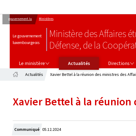
gouvernement.lu
Ministères
Ministère des Affaires 
Le gouvernement
Défense, de la Coopéra
luxembourgeois
LE MINISTÈRE
DIRECTIONS
Le ministère
Actualités
Directions
Actualités
Xavier Bettel à la réunion des ministres des Affa
Accueil
Xavier Bettel à la réunion
Crée
Communiqué
05.12.2024