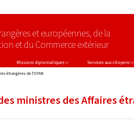
Aller au menu principal
Aller au contenu
étrangères et européennes, de la
tion et du Commerce extérieur
MISSIONS DIPLOMATIQUES
SERVICES AUX CITOYENS
Missions diplomatiques
Services aux citoyens
ires étrangères de l'OTAN
 des ministres des Affaires é