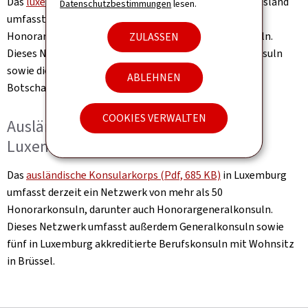
Das
luxemburgische Konsularkorps (Pdf, 547 KB)
im Ausland
Datenschutzbestimmungen
lesen.
umfasst derzeit ein Netzwerk von mehr als 160
Honorarkonsuln, darunter auch Honorargeneralkonsuln.
ZULASSEN
Dieses Netzwerk umfasst außerdem sechs Generalkonsuln
sowie die Konsularabteilungen der luxemburgischen
ABLEHNEN
Botschaften.
COOKIES VERWALTEN
Ausländisches Konsularkorps in
Luxemburg
Das
ausländische Konsularkorps (Pdf, 685 KB)
in Luxemburg
umfasst derzeit ein Netzwerk von mehr als 50
Honorarkonsuln, darunter auch Honorargeneralkonsuln.
Dieses Netzwerk umfasst außerdem Generalkonsuln sowie
fünf in Luxemburg akkreditierte Berufskonsuln mit Wohnsitz
in Brüssel.