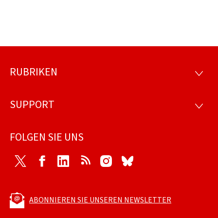
RUBRIKEN
Footer
RUBRI
SUPPORT
SUPP
FOLGEN SIE UNS
Twitter
Facebook
LinkedIn
RSS
Instagram
Bluesky
ABONNIEREN SIE UNSEREN NEWSLETTER