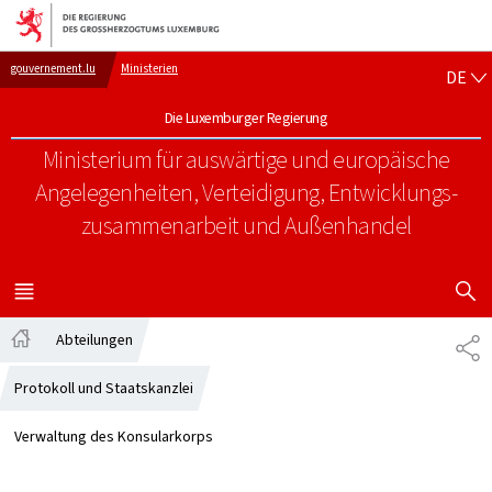
Zur Hauptnavigation
Zum Inhalt
DE
gouvernement.lu
Ministerien
DE
Die Luxemburger Regierung
Ministerium für auswärtige und europäische
Angelegenheiten, Verteidigung, Entwicklungs-
zusammenarbeit und Außenhandel
SUCHFLED 
MENÜ
HAUPT-
Abteilungen
TE
Startseite
Protokoll und Staatskanzlei
Verwaltung des Konsularkorps