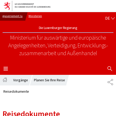
Zur Hauptnavigation
Zum Inhalt
DE
gouvernement.lu
Ministerien
DE
Die Luxemburger Regierung
Ministerium für auswärtige und europäische
Angelegenheiten, Verteidigung, Entwicklungs-
zusammenarbeit und Außenhandel
SUCHFLED 
MENÜ
HAUPT-
Vorgänge
Planen Sie Ihre Reise
PA
Startseite
Reisedokumente
Reisedokumente