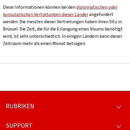
Diese Informationen können bei den
diplomatischen oder
konsularischen Vertretungen dieser Länder
angefordert
werden. Die meisten dieser Vertretungen haben ihren Sitz in
Brüssel. Die Zeit, die für die Erlangung eines Visums benötigt
wird, ist sehr unterschiedlich. In einigen Ländern kann dieser
Zeitraum mehr als einen Monat betragen.
RUBRIKEN
Footer
RUBRI
SUPPORT
SUPP