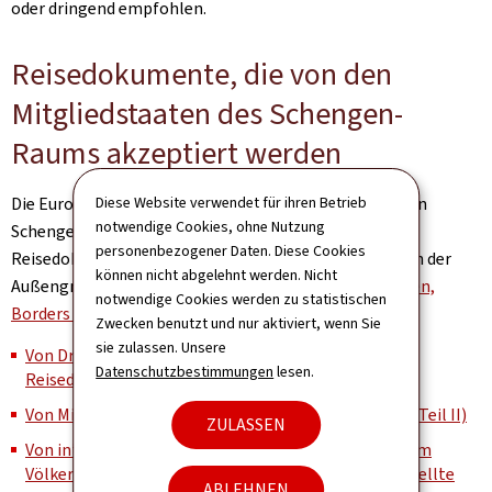
oder dringend empfohlen.
Reisedokumente, die von den
Mitgliedstaaten des Schengen-
Raums akzeptiert werden
Diese Website verwendet für ihren Betrieb
Die Europäische Kommission führt die Liste der von den
notwendige Cookies, ohne Nutzung
Schengen-Mitgliedstaaten anerkannten visierfähigen
personenbezogener Daten. Diese Cookies
Reisedokumente, die deren Inhaber zum Überschreiten der
können nicht abgelehnt werden. Nicht
Außengrenzen berechtigen, auf ihrer Website
Schengen,
notwendige Cookies werden zu statistischen
Borders & Visas
:
Zwecken benutzt und nur aktiviert, wenn Sie
sie zulassen. Unsere
Von Drittländern und Gebietseinheiten ausgestellte
Datenschutzbestimmungen
lesen.
Reisedokumente (Teil I)
Von Mitgliedstaaten ausgestellte Reisedokumente (Teil II)
ZULASSEN
Von internationalen Organisationen und anderen dem
Völkerrecht unterliegenden Organisationen ausgestellte
ABLEHNEN