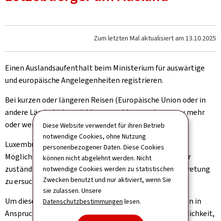
Zum letzten Mal aktualisiert am
13.10.2025
Einen Auslandsaufenthalt beim Ministerium für auswärtige
und europäische Angelegenheiten registrieren.
Bei kurzen oder längeren Reisen (Europäische Union oder in
andere Länder) ist es nicht ausgeschlossen, dass es zu mehr
oder weniger großen Problemen kommen kann.
Diese Website verwendet für ihren Betrieb
notwendige Cookies, ohne Nutzung
Luxemburgische Staatsangehörige haben dann die
personenbezogener Daten. Diese Cookies
Möglichkeit, um konsularische Unterstützung bei einer
können nicht abgelehnt werden. Nicht
zuständigen diplomatischen oder konsularischen Vertretung
notwendige Cookies werden zu statistischen
Zwecken benutzt und nur aktiviert, wenn Sie
zu ersuchen.
sie zulassen. Unsere
Um diese Unterstützung unter den besten Bedingungen in
Datenschutzbestimmungen
lesen.
Anspruch nehmen zu können, haben Reisende die Möglichkeit,