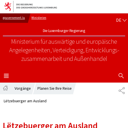
Zur Hauptnavigation
Zum Inhalt
DE
gouvernement.lu
Ministerien
DE
Die Luxemburger Regierung
Ministerium für auswärtige und europäische
Angelegenheiten, Verteidigung, Entwicklungs-
zusammenarbeit und Außenhandel
SUCHFLED 
MENÜ
HAUPT-
Vorgänge
Planen Sie Ihre Reise
TE
Startseite
Lëtzebuerger am Ausland
Lëtzebuerger am Ausland