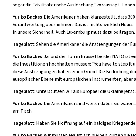
sogar die "zivilisatorische Auslöschung" voraussagt. Hab
Yuriko Backes
: Die Amerikaner haben klargestellt, dass 30
Verantwortung übernehmen. Das ist nichts wirklich Neues. 
in unsere Sicherheit. Auch Luxemburg muss dazu beitragen,
Tageblatt
: Sehen die Amerikaner die Anstrengungen der Eur
Yuriko Backes
: Ja, und der Ton in Brüssel bei der NATO ist
die Investitionen hochhalten müssen: "
You have to step it 
diese Anstrengungen haben einen Grund: Die Bedrohung durch 
europäischer Ebene mit europäischen Instrumenten, aber auc
Tageblatt
: Unterstützen wir als Europäer die Ukraine jetzt
Yuriko Backes
: Die Amerikaner sind weiter dabei. Sie war
am Tisch.
Tageblatt
: Haben Sie Hoffnung auf ein baldiges Kriegsende 
Yuriko Backes
: Wir müssen realistisch bleiben, dürfen die 