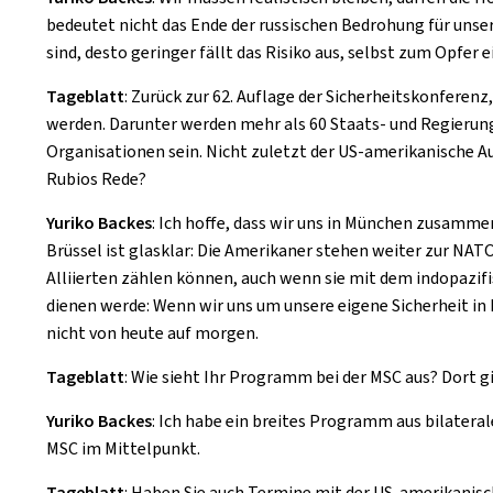
bedeutet nicht das Ende der russischen Bedrohung für unser
sind, desto geringer fällt das Risiko aus, selbst zum Opfer e
Tageblatt
: Zurück zur 62. Auflage der Sicherheitskonferen
werden. Darunter werden mehr als 60 Staats- und Regierung
Organisationen sein. Nicht zuletzt der US-amerikanische 
Rubios Rede?
Yuriko Backes
: Ich hoffe, dass wir uns in München zusamme
Brüssel ist glasklar: Die Amerikaner stehen weiter zur NATO
Alliierten zählen können, auch wenn sie mit dem indopazif
dienen werde: Wenn wir uns um unsere eigene Sicherheit in 
nicht von heute auf morgen.
Tageblatt
: Wie sieht Ihr Programm bei der MSC aus? Dort g
Yuriko Backes
: Ich habe ein breites Programm aus bilatera
MSC im Mittelpunkt.
Tageblatt
: Haben Sie auch Termine mit der US-amerikanis