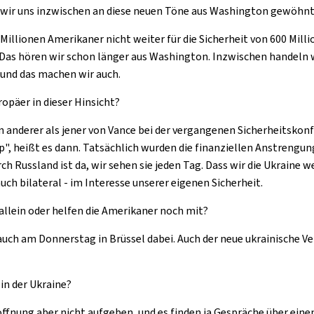
en wir uns inzwischen an diese neuen Töne aus Washington gewöhn
0 Millionen Amerikaner nicht weiter für die Sicherheit von 600 Mi
Das hören wir schon länger aus Washington. Inzwischen handeln w
 und das machen wir auch.
opäer in dieser Hinsicht?
 ein anderer als jener von Vance bei der vergangenen Sicherheitskon
up
", heißt es dann. Tatsächlich wurden die finanziellen Anstrengu
Russland ist da, wir sehen sie jeden Tag. Dass wir die Ukraine we
h bilateral - im Interesse unserer eigenen Sicherheit.
 allein oder helfen die Amerikaner noch mit?
en auch am Donnerstag in Brüssel dabei. Auch der neue ukrainisch
in der Ukraine?
Hoffnung aber nicht aufgeben, und es finden ja Gespräche über eine