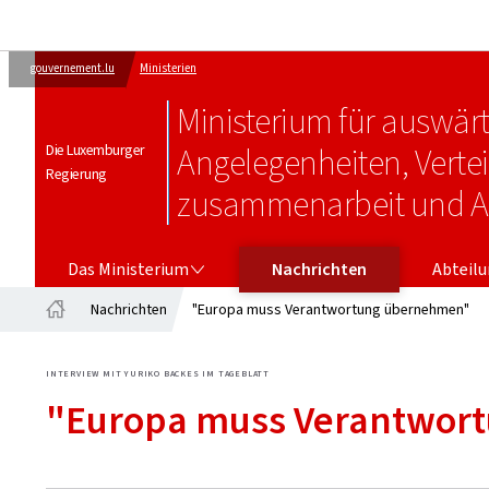
gouvernement.lu
Ministerien
Ministerium für auswär
Die Luxemburger
Angelegenheiten, Verte
Regierung
zusammenarbeit und 
DAS MINISTERIUM
ABTEILU
Das Ministerium
Nachrichten
Abteil
Nachrichten
"Europa muss Verantwortung übernehmen"
Startseite
INTERVIEW MIT YURIKO BACKES IM TAGEBLATT
"Europa muss Verantwor