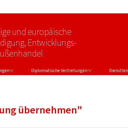
Zur Hauptnavigation
Zum Inhalt
tige und europäische
idigung, Entwicklungs-
Außenhandel
NGEN
DIPLOMATISCHE VERTRETUNGEN
DIENSTLEI
ungen
Diplomatische Vertretungen
Dienstle
tung übernehmen"