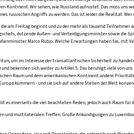
en Kontinent. Wir sehen, wie Russland aufrüstet. Das muss uns wei
ines russischen Angriffs zu werden. Das ist leider die Realität: Wer
z, die am Freitag beginnt und zu der mehr als tausend Teilnehmer
schefs, dutzende Außen- und Verteidigungsminister sowie die Spi
Außenminister Marco Rubio. Welche Erwartungen haben Sie, mit V
ntun, um im Interesse der transatlantischen Sicherheit zu handeln
 und bekennen sich weiter zu Artikel 5. Das beruhigt viele von un
ischen Raum und dem amerikanischen Kontinent andere Prioritäten
Europa kümmern - und sie sich auf andere Stellen der Welt konzent
ibt es einerseits die viel beachteten Reden, jedoch auch Raum für 
len und multilateralen Treffen. Große Ankündigungen zu Luxembur
chen Opposition, also mit Demokraten, die zahlreich nach Münche