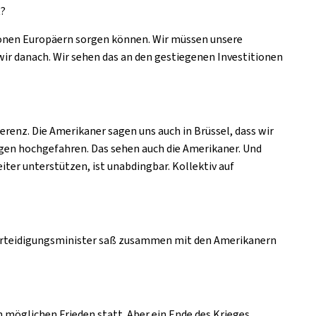
t?
llionen Europäern sorgen können. Wir müssen unsere
ir danach. Wir sehen das an den gestiegenen Investitionen
ferenz. Die Amerikaner sagen uns auch in Brüssel, dass wir
ngen hochgefahren. Das sehen auch die Amerikaner. Und
iter unterstützen, ist unabdingbar. Kollektiv auf
e Verteidigungsminister saß zusammen mit den Amerikanern
n möglichen Frieden statt. Aber ein Ende des Krieges