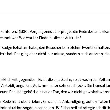
tskonferenz (MSC). Vergangenes Jahr prägte die Rede des amerikan
sinnt war. Wie war Ihr Eindruck dieses Auftritts?
das Badge behalten habe, den Besucher bei solchen Events erhalten
iert hat. Das ging aber nicht nur mir so, sondern auch anderen, d
?
rklichkeit gegenüber. Es ist die eine Sache, so etwas in der Zeitun
 Verteidigungs- und Außenminister sehr erschreckt. Die transatlan
 neuen Realität gehört ein neuer Ton, den wir nicht gewöhnt waren
ner Rede nicht übertrieben. Es war eine Ankündigung, auf die Taten
ministration sogar in der neuen US-Sicherheitsstrategie schriftli