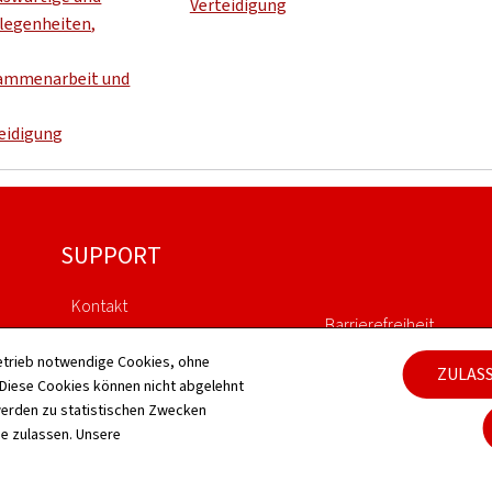
Verteidigung
legenheiten,
ammenarbeit und
teidigung
SUPPORT
Kontakt
Barrierefreiheit
Sitemap
etrieb notwendige Cookies, ohne
ZULAS
Verwaltung der Cookie
iese Cookies können nicht abgelehnt
Informationen zur Webseite
erden zu statistischen Zwecken
ie zulassen. Unsere
Allgemeine rechtliche
Aspekte