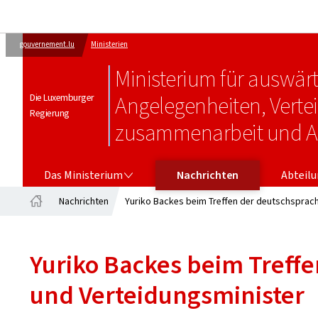
gouvernement.lu
Ministerien
Ministerium für auswär
Die Luxemburger
Angelegenheiten, Verte
Regierung
zusammenarbeit und 
DAS MINISTERIUM
ABTEILU
Das Ministerium
Nachrichten
Abteil
Nachrichten
Yuriko Backes beim Treffen der deutschsprach
Startseite
Yuriko Backes beim Treff
und Verteidungsminister