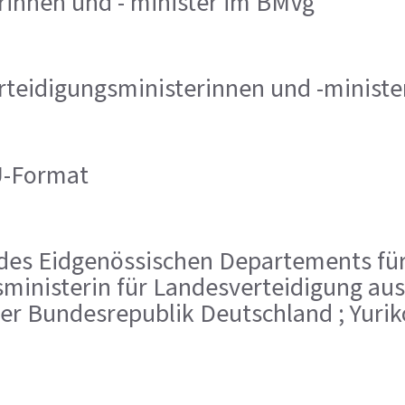
rinnen und - minister im BMVg
teidigungsministerinnen und -ministe
U-Format
hef des Eidgenössischen Departements f
ministerin für Landesverteidigung aus Ö
er Bundesrepublik Deutschland ; Yuriko