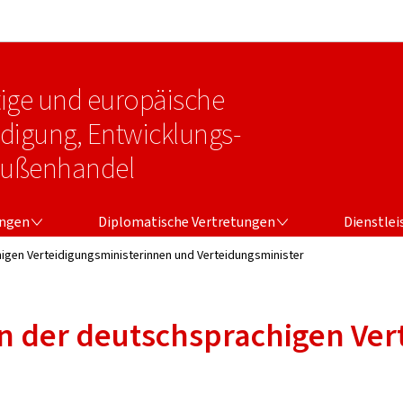
Zur Hauptnavigation
Zum Inhalt
tige und europäische
idigung, Entwicklungs-
Außenhandel
NGEN
DIPLOMATISCHE VERTRETUNGEN
DIENSTLEI
ungen
Diplomatische Vertretungen
Dienstle
igen Verteidigungsministerinnen und Verteidungsminister
en der deutschsprachigen Ve