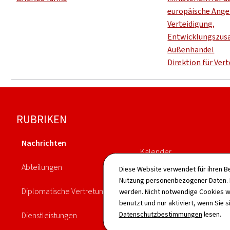
europäische Ange
Verteidigung,
Entwicklungszus
Außenhandel
Direktion für Ver
Footer
RUBRIKEN
Nachrichten
Kalender
Abteilungen
Diese Website verwendet für ihren B
Publikationen
Nutzung personenbezogener Daten. D
Diplomatische Vertretungen
werden. Nicht notwendige Cookies w
Vorgänge
benutzt und nur aktiviert, wenn Sie s
Datenschutzbestimmungen
lesen.
Dienstleistungen