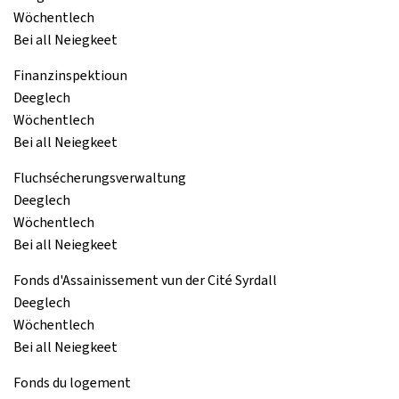
Wöchentlech
Bei all Neiegkeet
Finanzinspektioun
Deeglech
Wöchentlech
Bei all Neiegkeet
Fluchsécherungsverwaltung
Deeglech
Wöchentlech
Bei all Neiegkeet
Fonds d'Assainissement vun der Cité Syrdall
Deeglech
Wöchentlech
Bei all Neiegkeet
Fonds du logement