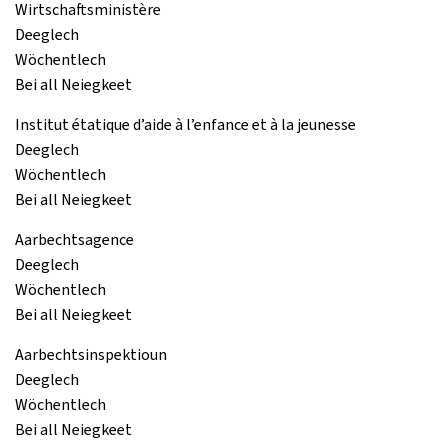
Wirtschaftsministère
Deeglech
Wöchentlech
Bei all Neiegkeet
Institut étatique d’aide à l’enfance et à la jeunesse
Deeglech
Wöchentlech
Bei all Neiegkeet
Aarbechtsagence
Deeglech
Wöchentlech
Bei all Neiegkeet
Aarbechtsinspektioun
Deeglech
Wöchentlech
Bei all Neiegkeet