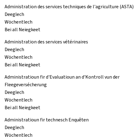
Administration des services techniques de l'agriculture (ASTA)
Deeglech
Wöchentlech
Bei all Neiegkeet
Administration des services vétérinaires
Deeglech
Wöchentlech
Bei all Neiegkeet
Administratioun fir d'Evaluatioun an d'Kontroll vun der
Fleegeversécherung
Deeglech
Wöchentlech
Bei all Neiegkeet
Administratioun fir technesch Enquêten
Deeglech
Wöchentlech