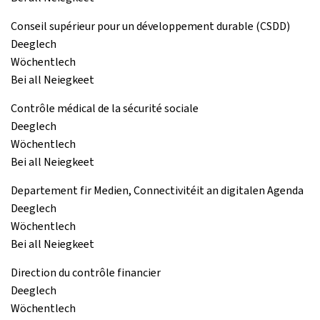
Conseil supérieur pour un développement durable (CSDD)
Deeglech
Wöchentlech
Bei all Neiegkeet
Contrôle médical de la sécurité sociale
Deeglech
Wöchentlech
Bei all Neiegkeet
Departement fir Medien, Connectivitéit an digitalen Agenda
Deeglech
Wöchentlech
Bei all Neiegkeet
Direction du contrôle financier
Deeglech
Wöchentlech