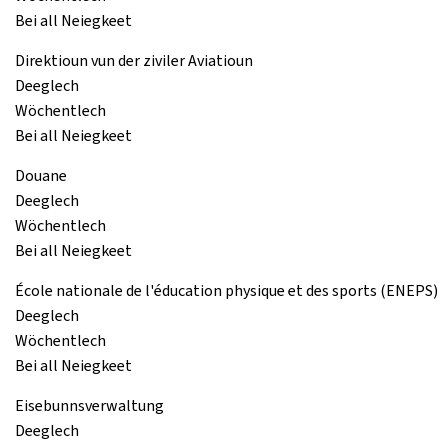
Bei all Neiegkeet
Direktioun vun der ziviler Aviatioun
Deeglech
Wöchentlech
Bei all Neiegkeet
Douane
Deeglech
Wöchentlech
Bei all Neiegkeet
École nationale de l'éducation physique et des sports (ENEPS)
Deeglech
Wöchentlech
Bei all Neiegkeet
Eisebunnsverwaltung
Deeglech