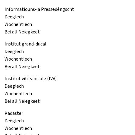
Informatiouns- a Pressedéngscht
Deeglech
Wöchentlech
Bei all Neiegkeet
Institut grand-ducal
Deeglech
Wöchentlech
Bei all Neiegkeet
Institut viti-vinicole (IVV)
Deeglech
Wöchentlech
Bei all Neiegkeet
Kadaster
Deeglech
Wöchentlech