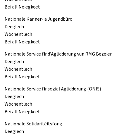
Bei all Neiegkeet
Nationale Kanner- a Jugendbüro
Deeglech
Wöchentlech
Bei all Neiegkeet
Nationale Service fir d’Aglidderung vun RMG Bezéier
Deeglech
Wöchentlech
Bei all Neiegkeet
Nationale Service fir sozial Aglidderung (ONIS)
Deeglech
Wöchentlech
Bei all Neiegkeet
Nationale Solidaritéitsfong
Deeglech