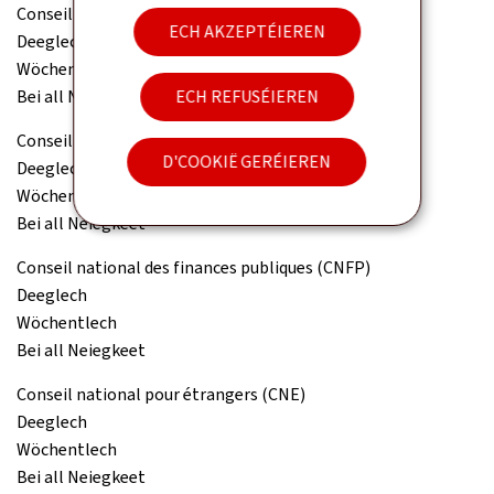
Conseil de la concurrence
ECH AKZEPTÉIEREN
Deeglech
Wöchentlech
Bei all Neiegkeet
ECH REFUSÉIEREN
Conseil économique et social (CES)
D'COOKIË GERÉIEREN
Deeglech
Wöchentlech
Bei all Neiegkeet
Conseil national des finances publiques (CNFP)
Deeglech
Wöchentlech
Bei all Neiegkeet
Conseil national pour étrangers (CNE)
Deeglech
Wöchentlech
Bei all Neiegkeet