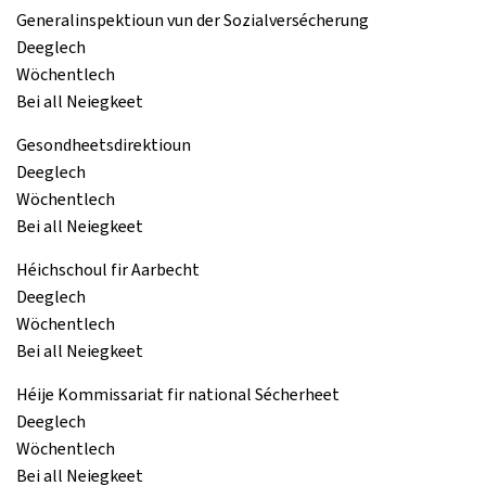
Generalinspektioun vun der Sozialversécherung
Deeglech
Wöchentlech
Bei all Neiegkeet
Gesondheetsdirektioun
Deeglech
Wöchentlech
Bei all Neiegkeet
Héichschoul fir Aarbecht
Deeglech
Wöchentlech
Bei all Neiegkeet
Héije Kommissariat fir national Sécherheet
Deeglech
Wöchentlech
Bei all Neiegkeet