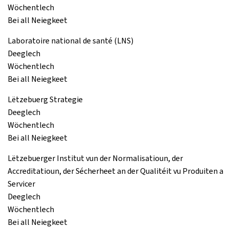
Wöchentlech
Bei all Neiegkeet
Laboratoire national de santé (LNS)
Deeglech
Wöchentlech
Bei all Neiegkeet
Lëtzebuerg Strategie
Deeglech
Wöchentlech
Bei all Neiegkeet
Lëtzebuerger Institut vun der Normalisatioun, der
Accreditatioun, der Sécherheet an der Qualitéit vu Produiten a
Servicer
Deeglech
Wöchentlech
Bei all Neiegkeet