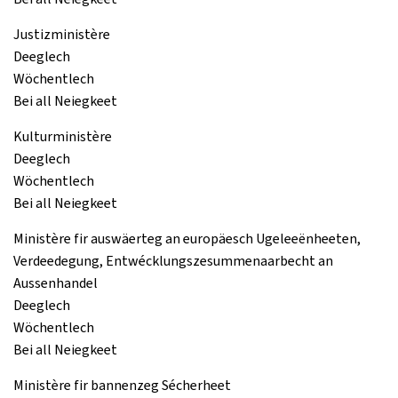
Justizministère
Deeglech
Wöchentlech
Bei all Neiegkeet
Kulturministère
Deeglech
Wöchentlech
Bei all Neiegkeet
Ministère fir auswäerteg an europäesch Ugeleeënheeten,
Verdeedegung, Entwécklungszesummenaarbecht an
Aussenhandel
Deeglech
Wöchentlech
Bei all Neiegkeet
Ministère fir bannenzeg Sécherheet