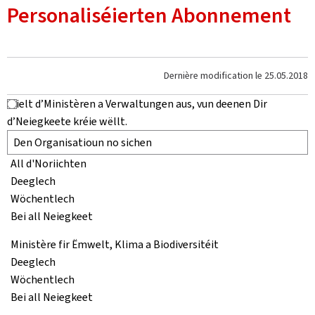
Personaliséierten Abonnement
Dernière modification le
25.05.2018
Wielt d’Ministèren a Verwaltungen aus, vun deenen Dir
d’Neiegkeete kréie wëllt.
All d'Noriichten
Deeglech
Wöchentlech
Bei all Neiegkeet
Ministère fir Ëmwelt, Klima a Biodiversitéit
Deeglech
Wöchentlech
Bei all Neiegkeet