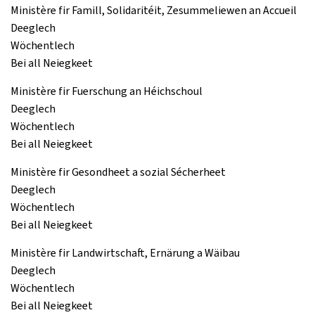
Ministère fir Famill, Solidaritéit, Zesummeliewen an Accueil
Deeglech
Wöchentlech
Bei all Neiegkeet
Ministère fir Fuerschung an Héichschoul
Deeglech
Wöchentlech
Bei all Neiegkeet
Ministère fir Gesondheet a sozial Sécherheet
Deeglech
Wöchentlech
Bei all Neiegkeet
Ministère fir Landwirtschaft, Ernärung a Wäibau
Deeglech
Wöchentlech
Bei all Neiegkeet