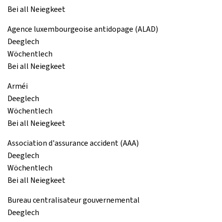
Bei all Neiegkeet
Agence luxembourgeoise antidopage (ALAD)
Deeglech
Wöchentlech
Bei all Neiegkeet
Arméi
Deeglech
Wöchentlech
Bei all Neiegkeet
Association d'assurance accident (AAA)
Deeglech
Wöchentlech
Bei all Neiegkeet
Bureau centralisateur gouvernemental
Deeglech