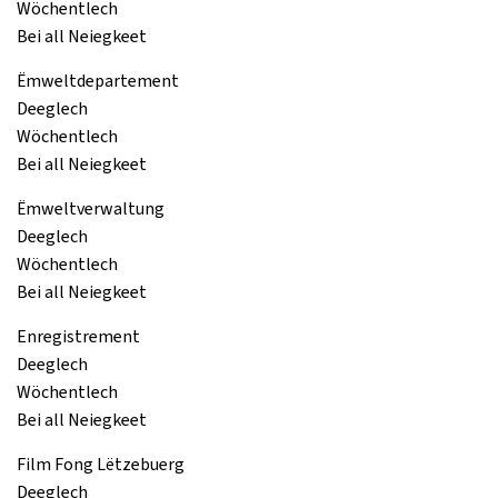
Wöchentlech
Bei all Neiegkeet
Ëmweltdepartement
Deeglech
Wöchentlech
Bei all Neiegkeet
Ëmweltverwaltung
Deeglech
Wöchentlech
Bei all Neiegkeet
Enregistrement
Deeglech
Wöchentlech
Bei all Neiegkeet
Film Fong Lëtzebuerg
Deeglech