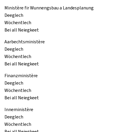
Ministère fir Wunnengsbau a Landesplanung
Deeglech
Wöchentlech
Bei all Neiegkeet
Aarbechtsministère
Deeglech
Wöchentlech
Bei all Neiegkeet
Finanzministère
Deeglech
Wöchentlech
Bei all Neiegkeet
Inneministère
Deeglech
Wöchentlech
Bei all Neiegkeet