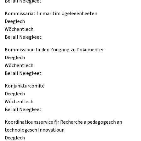
Bei all Neiegkeet
Kommissariat fir maritim Ugeleeënheeten
Deeglech
Wöchentlech
Bei all Neiegkeet
Kommissioun fir den Zougang zu Dokumenter
Deeglech
Wöchentlech
Bei all Neiegkeet
Konjunkturcomité
Deeglech
Wöchentlech
Bei all Neiegkeet
Koordinatiounsservice fir Recherche a pedagogesch an
technologesch Innovatioun
Deeglech