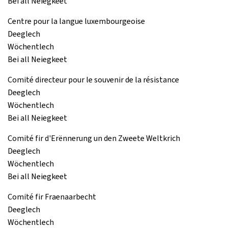
Bei all Neiegkeet
Centre pour la langue luxembourgeoise
Deeglech
Wöchentlech
Bei all Neiegkeet
Comité directeur pour le souvenir de la résistance
Deeglech
Wöchentlech
Bei all Neiegkeet
Comité fir d'Erënnerung un den Zweete Weltkrich
Deeglech
Wöchentlech
Bei all Neiegkeet
Comité fir Fraenaarbecht
Deeglech
Wöchentlech