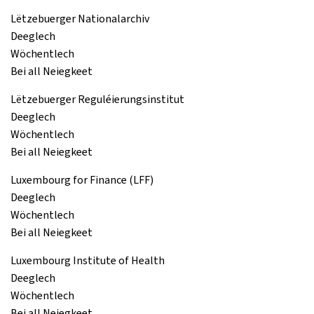
Lëtzebuerger Nationalarchiv
Deeglech
Wöchentlech
Bei all Neiegkeet
Lëtzebuerger Reguléierungsinstitut
Deeglech
Wöchentlech
Bei all Neiegkeet
Luxembourg for Finance (LFF)
Deeglech
Wöchentlech
Bei all Neiegkeet
Luxembourg Institute of Health
Deeglech
Wöchentlech
Bei all Neiegkeet