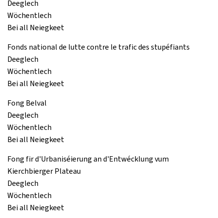
Deeglech
Wöchentlech
Bei all Neiegkeet
Fonds national de lutte contre le trafic des stupéfiants
Deeglech
Wöchentlech
Bei all Neiegkeet
Fong Belval
Deeglech
Wöchentlech
Bei all Neiegkeet
Fong fir d'Urbaniséierung an d'Entwécklung vum
Kierchbierger Plateau
Deeglech
Wöchentlech
Bei all Neiegkeet